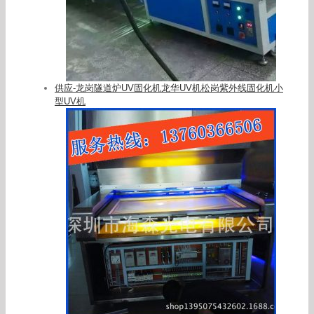
供应-龙岗隧道炉UV固化机龙华UV机松岗紫外线固化机小
型UV机