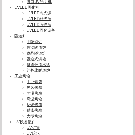
进口UV光固机
UVLED固化机
UVLED点光源
UVLED线光源
UVLED面光源
UVLED固化设备
隧道炉
IR隧道炉
高温隧道炉
食品隧道炉
隧道式烘箱
隧道炉流水线
红外线隧道炉
工业烤箱
工业烘箱
热风烤箱
恒温烤箱
高温烤箱
防爆烤箱
精密烤箱
大型烤箱
UV设备配件
UV灯管
UV胶水