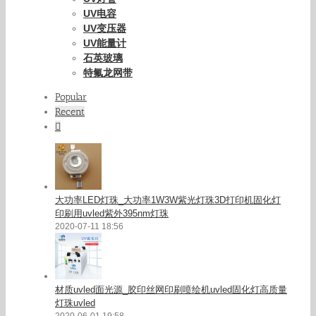
UV电容
UV变压器
UV能量计
石英玻璃
特氟龙网带
Popular
Recent
Comments
大功率LED灯珠_大功率1W3W紫光灯珠3D打印机固化灯
印刷用uvled紫外395nm灯珠
2020-07-11 18:56
材质uvled面光源_胶印丝网印刷喷绘机uvled固化灯高质量
灯珠uvled
2020-06-01 19:58