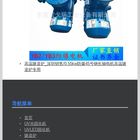
高温隧道炉_深圳销售/0.55kw防爆45号钢长轴电机高温隧
道炉专用
导航菜单
首页
UV光固化机
UVLED固化机
隧道炉