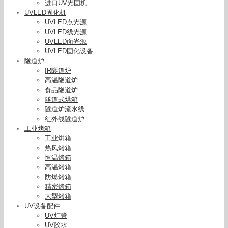
进口UV光固机
UVLED固化机
UVLED点光源
UVLED线光源
UVLED面光源
UVLED固化设备
隧道炉
IR隧道炉
高温隧道炉
食品隧道炉
隧道式烘箱
隧道炉流水线
红外线隧道炉
工业烤箱
工业烘箱
热风烤箱
恒温烤箱
高温烤箱
防爆烤箱
精密烤箱
led-uv固化风冷机_led-uv固化风冷机手提式固化
大型烤箱
灯机油墨胶水固化光源
UV设备配件
UV灯管
UV胶水