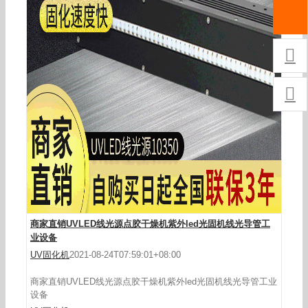

东莞厂家供应led面光源UV机摄像头触摸屏液晶模
具点胶固化

商家直销UVLED线光源点胶干燥机紫外led光固机线光导管工
业设备
UV固化机
2021-08-24T07:59:01+08:00
商家直销UVLED线光源点胶干燥机紫外led光固机线光导管工业
设备