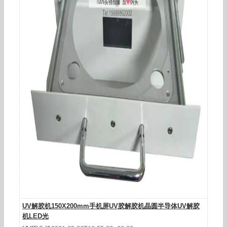
小型隧道炉uvled固化机紫外线面光源风冷丝印粘
接桌面式固化设备
UV解胶机150X200mm手机屏UV胶解胶机晶圆半导体UV解胶
机LED光