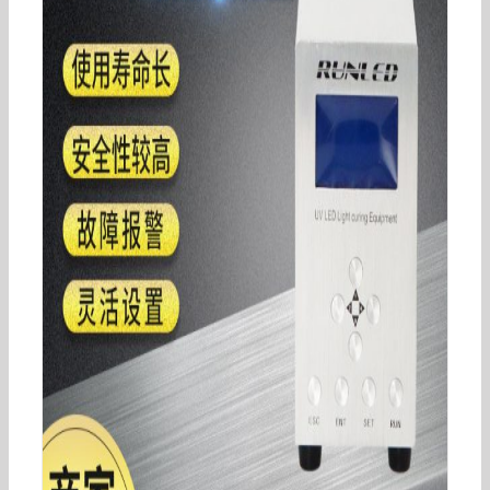
uvLED紫外线固化光源模组设备
365/385/395405UV印刷固化灯批发