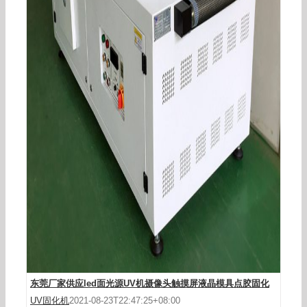
LED面光源365nmUV固化灯uv胶固化设备
led395nm冷光源紫外线固化机
东莞厂家供应led面光源UV机摄像头触摸屏液晶模具点胶固化
UV固化机
2021-08-23T22:47:25+08:00