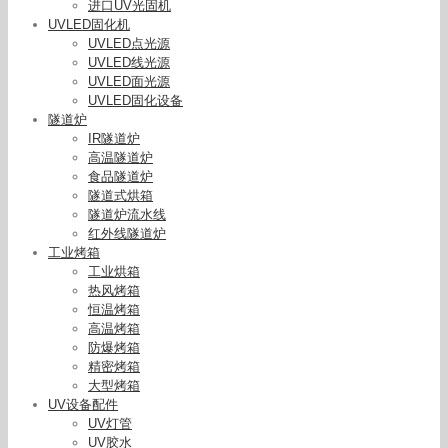
进口UV光固机
UVLED固化机
UVLED点光源
UVLED线光源
UVLED面光源
UVLED固化设备
隧道炉
IR隧道炉
高温隧道炉
食品隧道炉
隧道式烘箱
隧道炉流水线
红外线隧道炉
工业烤箱
工业烘箱
热风烤箱
恒温烤箱
高温烤箱
防爆烤箱
精密烤箱
大型烤箱
工厂直销线路板LEDUV机,通用型LEDUV机,标准型
UV设备配件
UV机,UV灯管耗材,
UV灯管
UV胶水