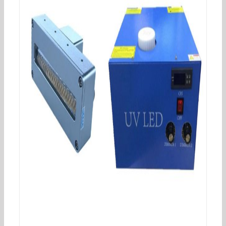
UVLED点光源照射头(带风扇)UV胶黏剂固化干燥