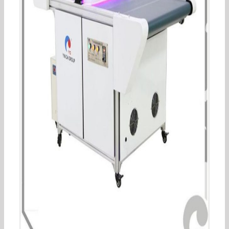
深紫外UVLED光固机105*15面光源喷码打印固化光
源小型UV打印机