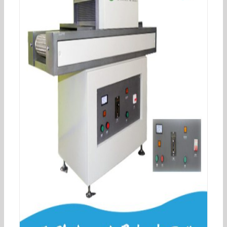
百利豪出售非标定制UV固化烘干流水线烤箱隧道
炉