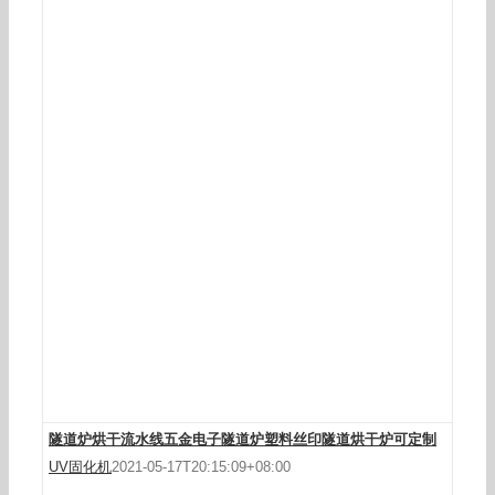
工厂热销大小型养殖大棚热风炉湿料烘干炉银杏叶
中药艾草烘干机
隧道炉烘干流水线五金电子隧道炉塑料丝印隧道烘干炉可定制
UV固化机
2021-05-17T20:15:09+08:00