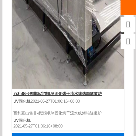
厂家定制工业UV炉紫外线光固化隧道炉烘干线固
化机全自动固化炉


百利豪出售非标定制UV固化烘干流水线烤箱隧道炉
UV固化机
2021-05-27T01:06:16+08:00
百利豪出售非标定制UV固化烘干流水线烤箱隧道炉
UV固化机
2021-05-27T01:06:16+08:00