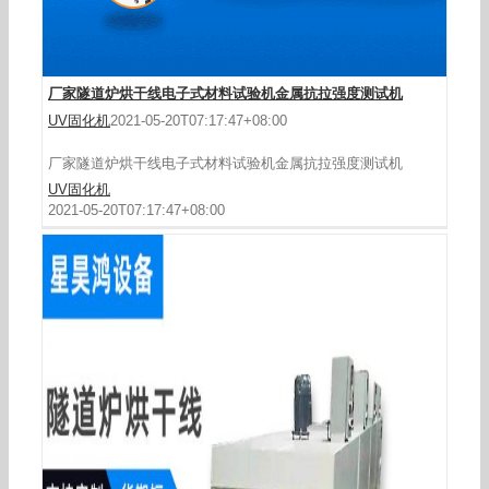
厂家隧道炉烘干线电子式材料试验机金属抗拉强度测试机
UV固化机
2021-05-20T07:17:47+08:00
厂家隧道炉烘干线电子式材料试验机金属抗拉强度测试机
UV固化机
2021-05-20T07:17:47+08:00