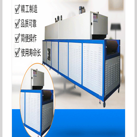
厂家定制不锈钢隧道炉铁氟龙烘干线五金丝印喷油
烤干流水线网带线