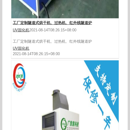
工厂定制隧道式烘干机、过热机、红外线隧道炉
UV固化机
2021-08-14T08:26:15+08:00
工厂定制隧道式烘干机、过热机、红外线隧道炉
UV固化机
2021-08-14T08:26:15+08:00