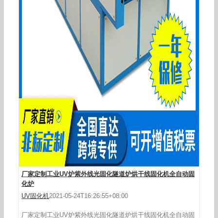
网带输送机高温隧道炉烘干流水线不锈钢网带清洗
输送烘干线UV炉
厂家定制工业UV炉紫外线光固化隧道炉烘干线固化机全自动固
化炉
UV固化机
2021-05-24T16:26:55+08:00
厂家定制工业UV炉紫外线光固化隧道炉烘干线固化机全自动固