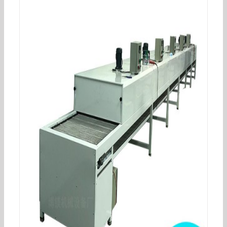
厂家供应隧道炉不绣钢烘干机流水线干燥设备隧道
炉烘干线批发