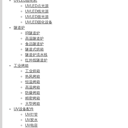
UVLED固化机
UVLED点光源
UVLED线光源
UVLED面光源
UVLED固化设备
隧道炉
IR隧道炉
高温隧道炉
食品隧道炉
隧道式烘箱
隧道炉流水线
红外线隧道炉
工业烤箱
工业烘箱
热风烤箱
恒温烤箱
led-uv
高温烤箱
冷机手提
防爆烤箱
精密烤箱
大型烤箱
UV设备配件
UV灯管
UV胶水
UV电容