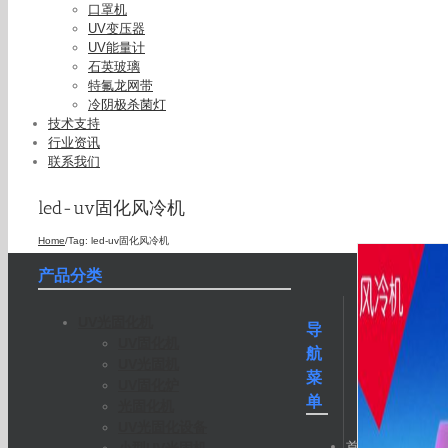
口罩机
UV变压器
UV能量计
石英玻璃
特氟龙网带
冷阴极杀菌灯
技术支持
行业资讯
联系我们
led-uv固化风冷机
Home
/
Tag:
led-uv固化风冷机
产品分类
UV光固化机
导
UV固化机
航
UV光固机
菜
UV固化炉
单
光固化机
UV光固化设备
首
小型UV光固机