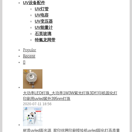
UV设备配件
UV灯管
UV电容
UV变压器
UV能量计
石英玻璃
特氟龙网带
Popular
Recent
Comments
大功率LED灯珠_大功率1W3W紫光灯珠3D打印机固化灯
印刷用uvled紫外395nm灯珠
2020-07-11 18:56
材质uvled面光源_胶印丝网印刷喷绘机uvled固化灯高质量