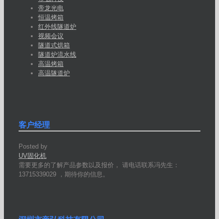
帝龙光电
恒温烤箱
红外线隧道炉
视频会议
隧道式烘箱
隧道炉流水线
高温烤箱
高温隧道炉
客户经理
Posted by
UV固化机
需要更多的了解产品参数以及报价， 请电话联系冯先生：
13715339029 ，期待你的信息。