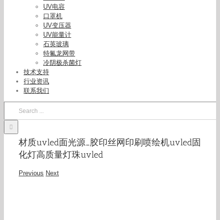
UV电容
口罩机
UV变压器
UV能量计
石英玻璃
特氟龙网带
冷阴极杀菌灯
技术支持
行业资讯
联系我们
Search
for:
材质uvled面光源_胶印丝网印刷喷绘机uvled固
化灯高质量灯珠uvled
Previous
Next