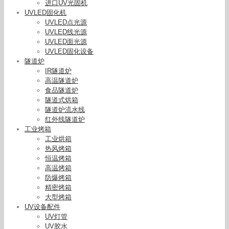
进口UV光固机
UVLED固化机
UVLED点光源
UVLED线光源
UVLED面光源
UVLED固化设备
隧道炉
IR隧道炉
高温隧道炉
食品隧道炉
隧道式烘箱
隧道炉流水线
红外线隧道炉
工业烤箱
工业烘箱
热风烤箱
恒温烤箱
高温烤箱
防爆烤箱
精密烤箱
大型烤箱
UV设备配件
UV灯管
UV胶水