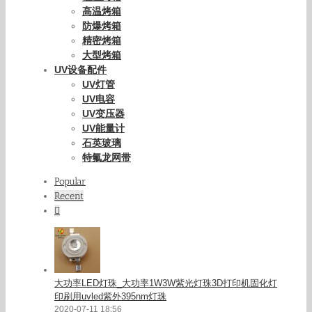
高温烤箱
防爆烤箱
精密烤箱
大型烤箱
UV设备配件
UV灯管
UV电容
UV变压器
UV能量计
石英玻璃
特氟龙网带
Popular
Recent
Comments
大功率LED灯珠_大功率1W3W紫光灯珠3D打印机固化灯
印刷用uvled紫外395nm灯珠
2020-07-11 18:56