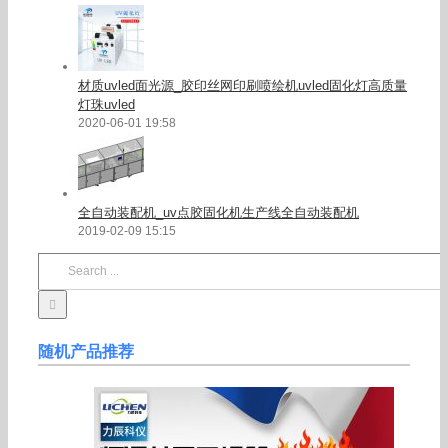
材质uvled面光源_胶印丝网印刷喷绘机uvled固化灯高质量
灯珠uvled
2020-06-01 19:58
全自动装配机_uv点胶固化机生产线全自动装配机
2019-02-09 15:15
Search
for:
随机产品推荐