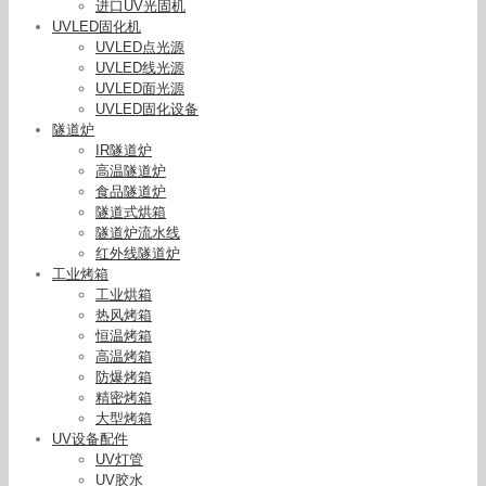
进口UV光固机
UVLED固化机
UVLED点光源
UVLED线光源
UVLED面光源
UVLED固化设备
隧道炉
IR隧道炉
高温隧道炉
食品隧道炉
隧道式烘箱
隧道炉流水线
红外线隧道炉
工业烤箱
工业烘箱
热风烤箱
恒温烤箱
高温烤箱
防爆烤箱
精密烤箱
大型烤箱
UV设备配件
UV灯管
UV胶水