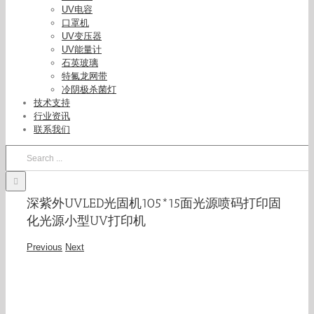
UV电容
口罩机
UV变压器
UV能量计
石英玻璃
特氟龙网带
冷阴极杀菌灯
技术支持
行业资讯
联系我们
Search
for:
深紫外UVLED光固机105*15面光源喷码打印固
化光源小型UV打印机
Previous
Next