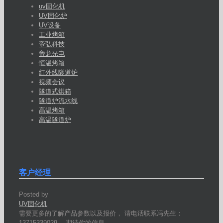
uv固化机
UV固化炉
UV设备
工业烤箱
帝弘科技
帝龙光电
恒温烤箱
红外线隧道炉
视频会议
隧道式烘箱
隧道炉流水线
高温烤箱
高温隧道炉
客户经理
Posted by
UV固化机
需要更多的了解产品参数以及报价， 请电话联系冯先生：
13715339029 ，期待你的信息。