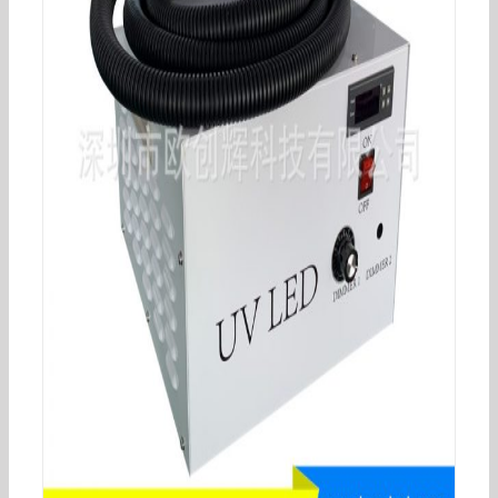
烘干固化设备_AVENTK昀通科技UVLED紫外光固化
机XM-210-64可固化UV胶水等涂料