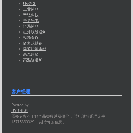
UV设备
工业烤箱
帝弘科技
帝龙光电
恒温烤箱
红外线隧道炉
视频会议
隧道式烘箱
隧道炉流水线
高温烤箱
高温隧道炉
客户经理
Posted by
UV固化机
需要更多的了解产品参数以及报价， 请电话联系冯先生：
13715339029 ，期待你的信息。