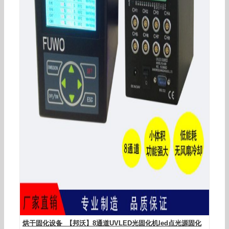
烘干固化设备_【邦沃】8通道UVLED光固化机led点光源固化