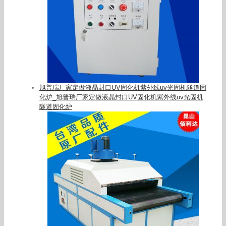
旭普瑞厂家定做液晶封口UV固化机紫外线uv光固机隧道固
化炉_旭普瑞厂家定做液晶封口UV固化机紫外线uv光固机
隧道固化炉