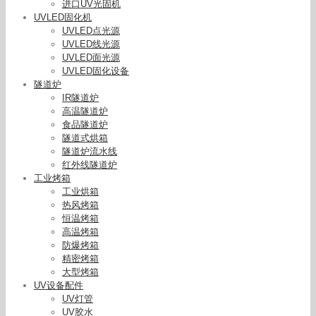
进口UV光固机
UVLED固化机
UVLED点光源
UVLED线光源
UVLED面光源
UVLED固化设备
隧道炉
IR隧道炉
高温隧道炉
食品隧道炉
隧道式烘箱
隧道炉流水线
红外线隧道炉
工业烤箱
工业烘箱
热风烤箱
恒温烤箱
深紫外UVLED光固机105*15面光源喷码打印固化光
高温烤箱
防爆烤箱
源小型UV打印机
精密烤箱
大型烤箱
UV设备配件
UV灯管
UV胶水