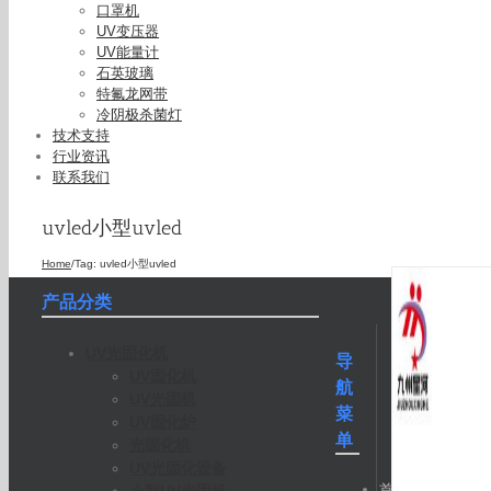
口罩机
UV变压器
UV能量计
石英玻璃
特氟龙网带
冷阴极杀菌灯
技术支持
行业资讯
联系我们
uvled小型uvled
Home
/
Tag:
uvled小型uvled
产品分类
UV光固化机
导
UV固化机
航
UV光固机
菜
UV固化炉
单
光固化机
UV光固化设备
首
小型UV光固机