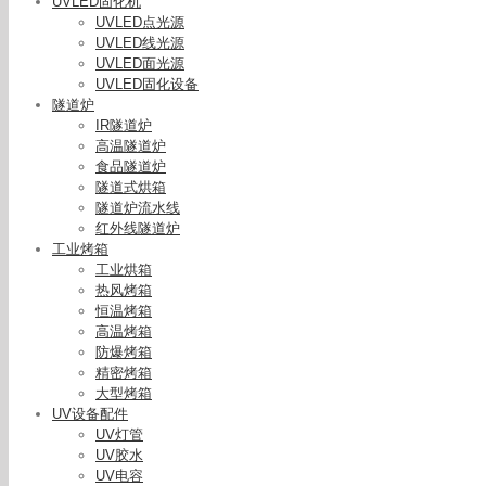
UVLED固化机
UVLED点光源
UVLED线光源
UVLED面光源
UVLED固化设备
隧道炉
IR隧道炉
高温隧道炉
食品隧道炉
隧道式烘箱
隧道炉流水线
红外线隧道炉
工业烤箱
深紫外UV
工业烘箱
源喷码打
热风烤箱
恒温烤箱
高温烤箱
防爆烤箱
精密烤箱
大型烤箱
UV设备配件
UV灯管
UV胶水
UV电容