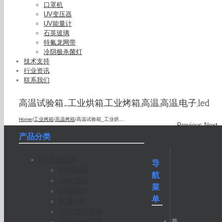
口罩机
UV变压器
UV能量计
石英玻璃
特氟龙网带
冷阴极杀菌灯
技术支持
行业资讯
联系我们
高温试验箱_工业烘箱,工业烤箱,高温,高温,电子,led
Home
/
工业烤箱
/
高温烤箱
/
高温试验箱_工业烘箱,工业烤箱,高温,高温,电子,led
Previous
Next
产品分类
UV光固化机
导
UV固化机
航
UV光固机
菜
UV固化炉
单
光固化机
UV光固化设备
首
小型UV光固机