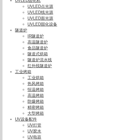
UVLED固化机
UVLED点光源
UVLED线光源
UVLED面光源
UVLED固化设备
隧道炉
IR隧道炉
高温隧道炉
食品隧道炉
隧道式烘箱
隧道炉流水线
红外线隧道炉
工业烤箱
工业烘箱
热风烤箱
恒温烤箱
高温烤箱
防爆烤箱
精密烤箱
大型烤箱
UV设备配件
UV灯管
UV胶水
UV电容