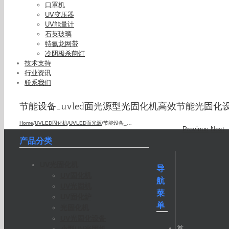
口罩机
UV变压器
UV能量计
石英玻璃
特氟龙网带
冷阴极杀菌灯
技术支持
行业资讯
联系我们
节能设备_uvled面光源型光固化机高效节能光固化
Home
/
UVLED固化机
/
UVLED面光源
/
节能设备_uvled面光源型光固化机高效节能光固化设备
Previous
Next
产品分类
UV光固化机
导
UV固化机
航
UV光固机
菜
UV固化炉
单
光固化机
UV光固化设备
首
小型UV光固机