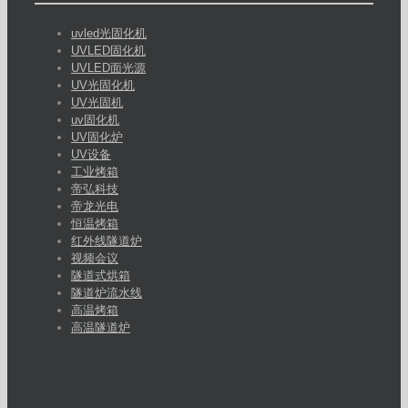
uvled光固化机
UVLED固化机
UVLED面光源
UV光固化机
UV光固机
uv固化机
UV固化炉
UV设备
工业烤箱
帝弘科技
帝龙光电
恒温烤箱
红外线隧道炉
视频会议
隧道式烘箱
隧道炉流水线
高温烤箱
高温隧道炉