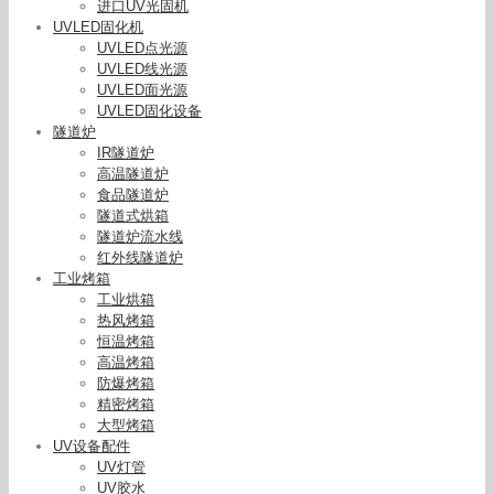
进口UV光固机
UVLED固化机
UVLED点光源
UVLED线光源
UVLED面光源
UVLED固化设备
隧道炉
IR隧道炉
高温隧道炉
食品隧道炉
隧道式烘箱
隧道炉流水线
红外线隧道炉
工业烤箱
工业烘箱
热风烤箱
恒温烤箱
高温烤箱
防爆烤箱
精密烤箱
大型烤箱
UV设备配件
UV灯管
UV胶水