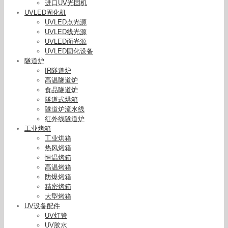
进口UV光固机
UVLED固化机
UVLED点光源
UVLED线光源
UVLED面光源
UVLED固化设备
隧道炉
IR隧道炉
高温隧道炉
食品隧道炉
隧道式烘箱
隧道炉流水线
红外线隧道炉
工业烤箱
工业烘箱
热风烤箱
恒温烤箱
高温烤箱
防爆烤箱
精密烤箱
大型烤箱
UV设备配件
UV灯管
UV胶水