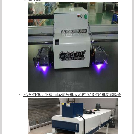
平板打印机_平板leduv喷绘机uv彩艺2513打印机彩印喷绘