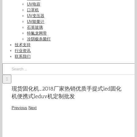
UV电容
口罩机
UV变压器
UV能量计
石英玻璃
特氟龙网带
冷阴极杀菌灯
技术支持
行业资讯
联系我们
Search
for:
现货固化机_2018厂家热销优质手提式led固化
机便携式leduv机定制批发
Previous
Next