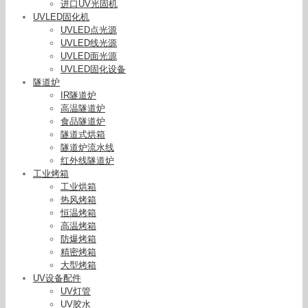
进口UV光固机
UVLED固化机
UVLED点光源
UVLED线光源
UVLED面光源
UVLED固化设备
隧道炉
IR隧道炉
高温隧道炉
食品隧道炉
隧道式烘箱
隧道炉流水线
红外线隧道炉
工业烤箱
工业烘箱
热风烤箱
恒温烤箱
高温烤箱
防爆烤箱
精密烤箱
大型烤箱
UV设备配件
UV灯管
UV胶水