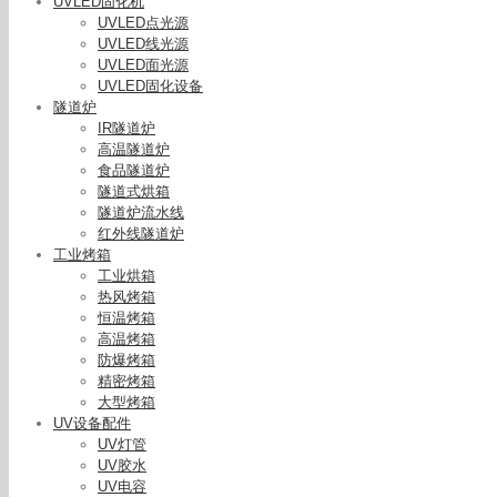
UVLED固化机
UVLED点光源
UVLED线光源
UVLED面光源
UVLED固化设备
隧道炉
IR隧道炉
高温隧道炉
食品隧道炉
隧道式烘箱
隧道炉流水线
红外线隧道炉
工业烤箱
工业烘箱
热风烤箱
恒温烤箱
高温烤箱
工厂直销线
防爆烤箱
LEDUV
精密烤箱
大型烤箱
UV设备配件
UV灯管
UV胶水
UV电容