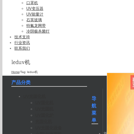
口罩机
UV变压器
UV能量计
石英玻璃
特氟龙网带
冷阴极杀菌灯
技术支持
行业资讯
联系我们
leduv机
Home
/
Tag:
leduv机
产品分类
UV光固化机
导
UV固化机
航
UV光固机
菜
UV固化炉
单
光固化机
UV光固化设备
首
小型UV光固机