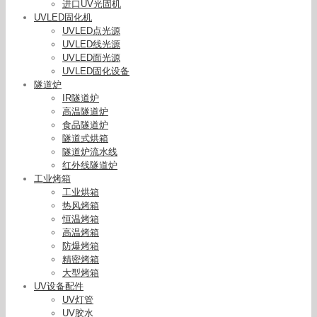
进口UV光固机
UVLED固化机
UVLED点光源
UVLED线光源
UVLED面光源
UVLED固化设备
隧道炉
IR隧道炉
高温隧道炉
食品隧道炉
隧道式烘箱
隧道炉流水线
红外线隧道炉
工业烤箱
工业烘箱
热风烤箱
恒温烤箱
高温烤箱
防爆烤箱
精密烤箱
大型烤箱
UV设备配件
UV灯管
UV胶水