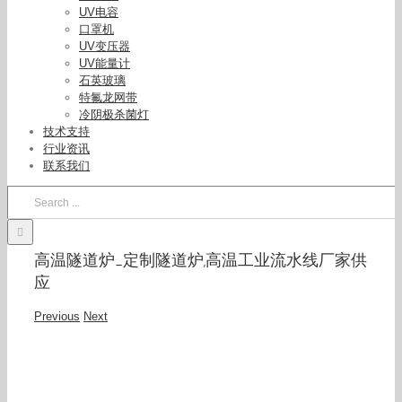
UV电容
口罩机
UV变压器
UV能量计
石英玻璃
特氟龙网带
冷阴极杀菌灯
技术支持
行业资讯
联系我们
Search
for:
高温隧道炉_定制隧道炉,高温工业流水线厂家供
应
Previous
Next