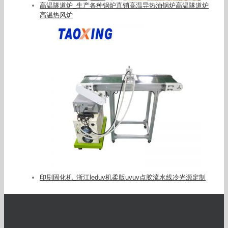
高温隧道炉_生产各种锅炉直销高温导热油锅炉高温隧道炉
高温热风炉
印刷固化机_浙江leduv机柔版uvuv点胶流水线冷光源定制