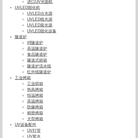
进口UV光固机
UVLED固化机
UVLED点光源
UVLED线光源
UVLED面光源
UVLED固化设备
隧道炉
IR隧道炉
高温隧道炉
食品隧道炉
隧道式烘箱
隧道炉流水线
红外线隧道炉
工业烤箱
工业烘箱
热风烤箱
恒温烤箱
高温烤箱
防爆烤箱
精密烤箱
大型烤箱
UV设备配件
UV灯管
UV胶水