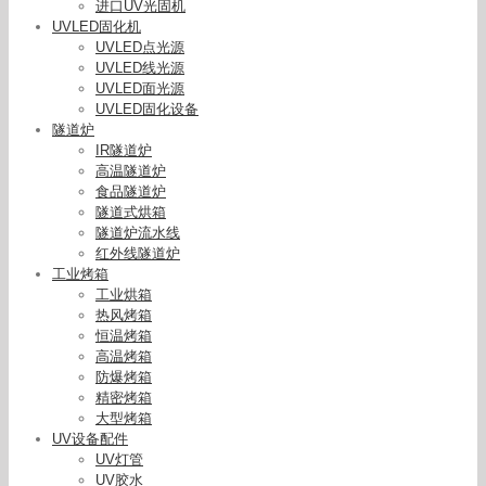
进口UV光固机
UVLED固化机
UVLED点光源
UVLED线光源
UVLED面光源
UVLED固化设备
隧道炉
IR隧道炉
高温隧道炉
食品隧道炉
隧道式烘箱
隧道炉流水线
红外线隧道炉
工业烤箱
工业烘箱
热风烤箱
恒温烤箱
高温烤箱
防爆烤箱
精密烤箱
大型烤箱
UV设备配件
UV灯管
UV胶水