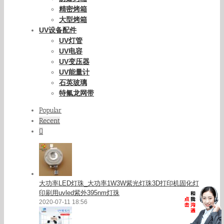
精密烤箱
大型烤箱
UV设备配件
UV灯管
UV电容
UV变压器
UV能量计
石英玻璃
特氟龙网带
Popular
Recent
Comments
大功率LED灯珠_大功率1W3W紫光灯珠3D打印机固化灯
印刷用uvled紫外395nm灯珠
2020-07-11 18:56