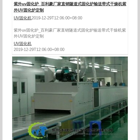
紫外uv固化炉_百利豪厂家直销隧道式固化炉输送带式干燥机紫
线路板uv胶固化机_厂家直销线路板uv胶固化机大
外UV固化炉定制
功率台式紫外线uv
UV固化机
2019-12-29T12:06:00+08:00
紫外uv固化炉_百利豪厂家直销隧道式固化炉输送带式干燥机紫
外UV固化炉定制
UV固化机
2019-12-29T12:06:00+08:00
烘烤流水线_厂家直销UV加热固化炉烘烤流水线紫
外烘干炉UV烘道隧道炉专业定制