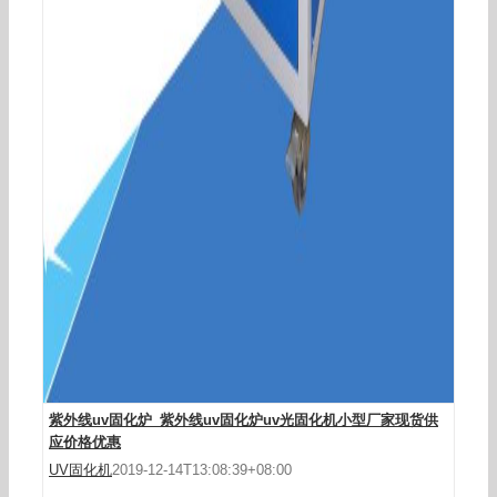
人造石uv固化炉_定做家具板材uv宽红外紫外光固
化人造石uv固化炉
紫外线uv固化炉_紫外线uv固化炉uv光固化机小型厂家现货供
应价格优惠
UV固化机
2019-12-14T13:08:39+08:00