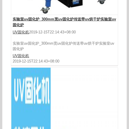
实验室uv固化炉_300mm宽uv固化炉传送带uv烘干炉实验室uv
固化炉
UV固化机
2019-12-15T22:14:43+08:00
实验室uv固化炉_300mm宽uv固化炉传送带uv烘干炉实验室uv
固化炉
UV固化机
2019-12-15T22:14:43+08:00