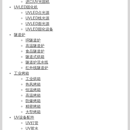
进口UV光固机
UVLED固化机
UVLED点光源
UVLED线光源
UVLED面光源
UVLED固化设备
隧道炉
IR隧道炉
高温隧道炉
食品隧道炉
隧道式烘箱
隧道炉流水线
红外线隧道炉
工业烤箱
工业烘箱
热风烤箱
恒温烤箱
高温烤箱
防爆烤箱
精密烤箱
东莞非标自动化定制uv固化炉uvled光固机生产批
大型烤箱
发紫外线uv机
UV设备配件
UV灯管
UV胶水