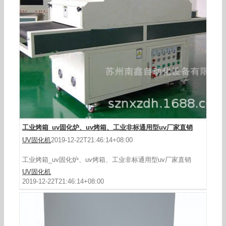
光固化灯
工业烤箱_uv固化炉、uv烤箱、工业非标通用型uv厂家直销
UV固化机
2019-12-22T21:46:14+08:00
工业烤箱_uv固化炉、uv烤箱、工业非标通用型uv厂家直销
UV固化机
2019-12-22T21:46:14+08:00