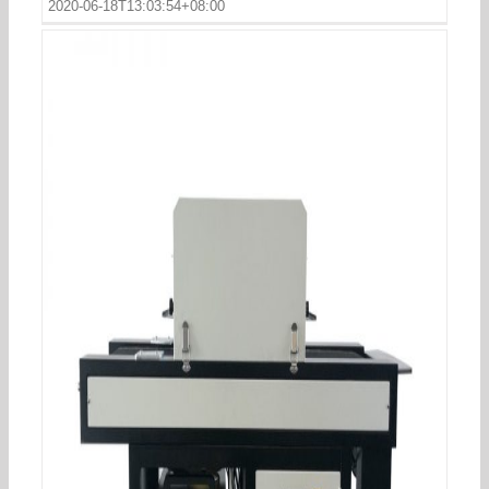
2020-06-18T13:03:54+08:00