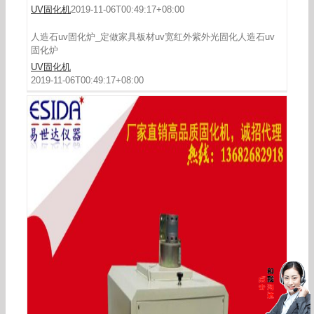
UV固化机
2019-11-06T00:49:17+08:00
人造石uv固化炉_定做家具板材uv宽红外紫外光固化人造石uv
固化炉
UV固化机
2019-11-06T00:49:17+08:00