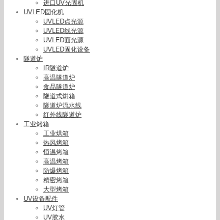
进口UV光固机
UVLED固化机
UVLED点光源
UVLED线光源
UVLED面光源
UVLED固化设备
隧道炉
IR隧道炉
高温隧道炉
食品隧道炉
隧道式烘箱
隧道炉流水线
红外线隧道炉
工业烤箱
工业烘箱
热风烤箱
恒温烤箱
高温烤箱
防爆烤箱
精密烤箱
大型烤箱
UV设备配件
UV灯管
UV胶水