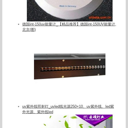
德国int-150uv能量计_【精品推荐】德国int-150UV能量计,
北京(图)
uv紫外线照射灯_uvled线光源250×10、uv紫外线、led紫
外光源、紫外线led