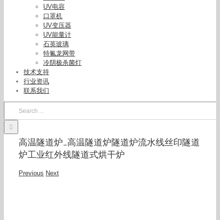
UV电容
口罩机
UV变压器
UV能量计
石英玻璃
特氟龙网带
冷阴极杀菌灯
技术支持
行业资讯
联系我们
Search
for:
高温隧道炉_高温隧道炉隧道炉流水线丝印隧道
炉工业红外线隧道式烘干炉
Previous
Next