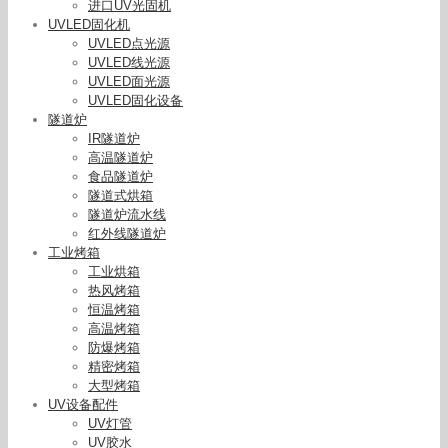
进口UV光固机
UVLED固化机
UVLED点光源
UVLED线光源
UVLED面光源
UVLED固化设备
隧道炉
IR隧道炉
高温隧道炉
食品隧道炉
隧道式烘箱
隧道炉流水线
红外线隧道炉
工业烤箱
工业烘箱
热风烤箱
恒温烤箱
高温烤箱
防爆烤箱
精密烤箱
大型烤箱
UV设备配件
UV灯管
UV胶水