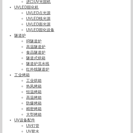
进口UV光固机
UVLED固化机
UVLED点光源
UVLED线光源
UVLED面光源
UVLED固化设备
隧道炉
IR隧道炉
高温隧道炉
食品隧道炉
隧道式烘箱
隧道炉流水线
红外线隧道炉
工业烤箱
工业烘箱
热风烤箱
恒温烤箱
高温烤箱
防爆烤箱
精密烤箱
大型烤箱
UV设备配件
UV灯管
UV胶水