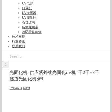
UV电容
口罩机
UV变压器
UV能量计
石英玻璃
特氟龙网带
冷阴极杀菌灯
技术支持
行业资讯
联系我们
Search
for:
光固化机_供应紫外线光固化uv机1千2千~3千
隧道光固化机.炉l
Previous
Next