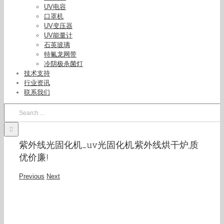
UV电容
口罩机
UV变压器
UV能量计
石英玻璃
特氟龙网带
冷阴极杀菌灯
技术支持
行业资讯
联系我们
Search
for:
紫外线光固化机_uv光固化机,紫外线烘干炉,质
优价廉!
Previous
Next