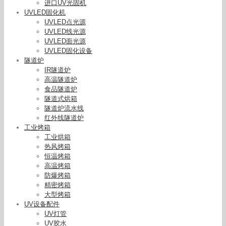
进口UV光固机
UVLED固化机
UVLED点光源
UVLED线光源
UVLED面光源
UVLED固化设备
隧道炉
IR隧道炉
高温隧道炉
食品隧道炉
隧道式烘箱
隧道炉流水线
红外线隧道炉
工业烤箱
工业烘箱
热风烤箱
恒温烤箱
高温烤箱
防爆烤箱
精密烤箱
大型烤箱
UV设备配件
UV灯管
UV胶水