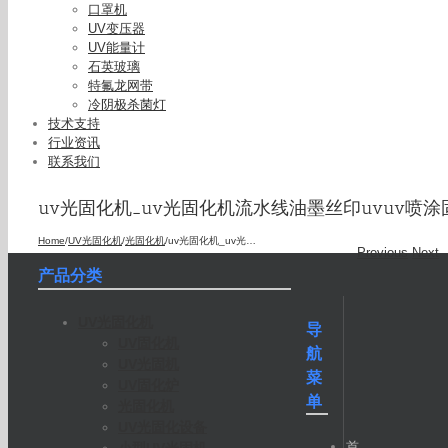
口罩机
UV变压器
UV能量计
石英玻璃
特氟龙网带
冷阴极杀菌灯
技术支持
行业资讯
联系我们
uv光固化机_uv光固化机流水线油墨丝印uvuv喷涂
Home
/
UV光固化机
/
光固化机
/
uv光固化机_uv光固化机流水线油墨丝印uvuv喷涂固化
Previous
Next
产品分类
UV光固化机
导
UV固化机
航
UV光固机
菜
UV固化炉
单
光固化机
UV光固化设备
首
小型UV光固机