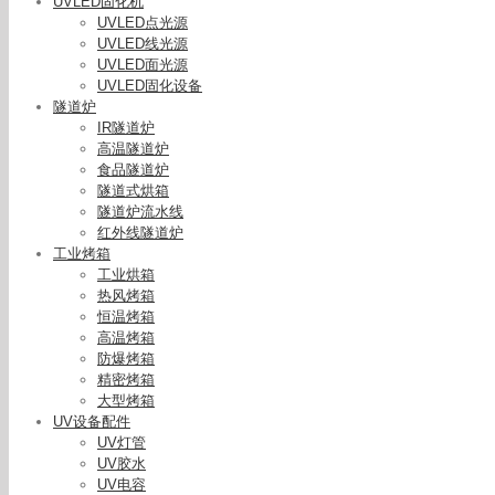
UVLED固化机
UVLED点光源
UVLED线光源
UVLED面光源
UVLED固化设备
隧道炉
IR隧道炉
高温隧道炉
食品隧道炉
隧道式烘箱
隧道炉流水线
红外线隧道炉
工业烤箱
工业烘箱
热风烤箱
恒温烤箱
高温烤箱
防爆烤箱
精密烤箱
大型烤箱
UV设备配件
UV灯管
UV胶水
UV电容