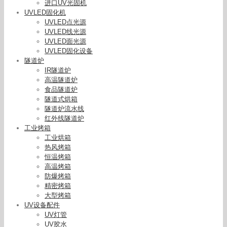
进口UV光固机
UVLED固化机
UVLED点光源
UVLED线光源
UVLED面光源
UVLED固化设备
隧道炉
IR隧道炉
高温隧道炉
食品隧道炉
隧道式烘箱
隧道炉流水线
红外线隧道炉
工业烤箱
工业烘箱
热风烤箱
恒温烤箱
高温烤箱
防爆烤箱
精密烤箱
大型烤箱
UV设备配件
UV灯管
UV胶水