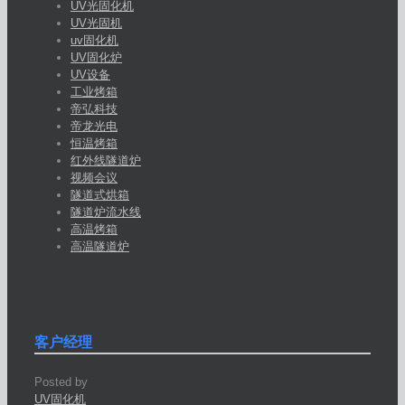
UV光固化机
UV光固机
uv固化机
UV固化炉
UV设备
工业烤箱
帝弘科技
帝龙光电
恒温烤箱
红外线隧道炉
视频会议
隧道式烘箱
隧道炉流水线
高温烤箱
高温隧道炉
客户经理
Posted by
UV固化机