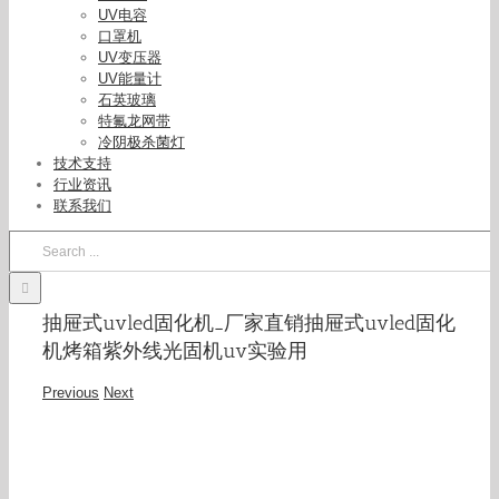
UV电容
口罩机
UV变压器
UV能量计
石英玻璃
特氟龙网带
冷阴极杀菌灯
技术支持
行业资讯
联系我们
Search
for:
抽屉式uvled固化机_厂家直销抽屉式uvled固化
机烤箱紫外线光固机uv实验用
Previous
Next