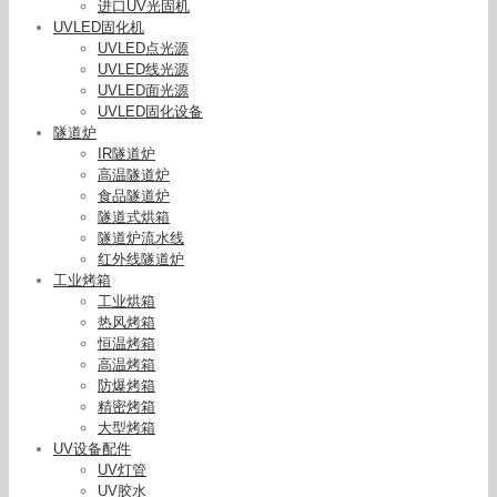
进口UV光固机
UVLED固化机
UVLED点光源
UVLED线光源
UVLED面光源
UVLED固化设备
隧道炉
IR隧道炉
高温隧道炉
食品隧道炉
隧道式烘箱
隧道炉流水线
红外线隧道炉
工业烤箱
工业烘箱
热风烤箱
恒温烤箱
高温烤箱
防爆烤箱
精密烤箱
大型烤箱
UV设备配件
UV灯管
UV胶水