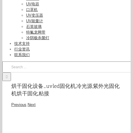
UV电容
口罩机
UV变压器
UV能量计
石英玻璃
特氟龙网带
冷阴极杀菌灯
技术支持
行业资讯
联系我们
Search
for:
烘干固化设备_uvled固化机,冷光源,紫外光固化
机烘干固化,粘接
Previous
Next