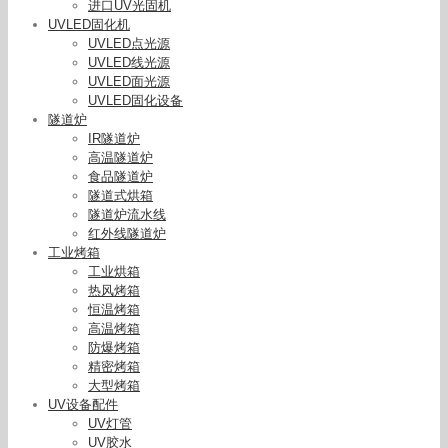
进口UV光固机
UVLED固化机
UVLED点光源
UVLED线光源
UVLED面光源
UVLED固化设备
隧道炉
IR隧道炉
高温隧道炉
食品隧道炉
隧道式烘箱
隧道炉流水线
红外线隧道炉
工业烤箱
工业烘箱
热风烤箱
恒温烤箱
高温烤箱
防爆烤箱
精密烤箱
大型烤箱
UV设备配件
UV灯管
UV胶水