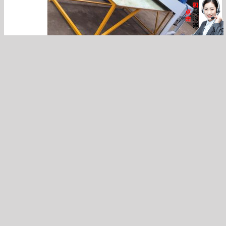
光面uv固化机_鸿程uv光固机设备生产线大理石光面uv固
化机
uv能量计_Ⅱ/uvpowerpuckⅡ四通道uv能量计