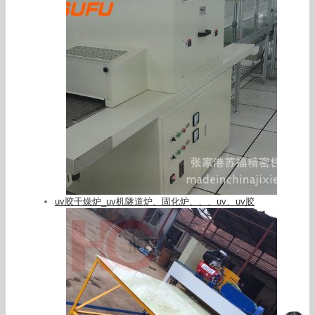
uv胶干燥炉_uv机隧道炉、固化炉、、、uv、uv胶