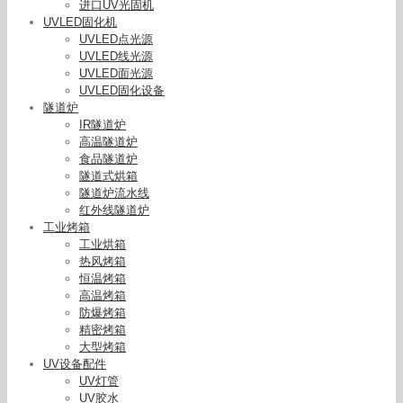
进口UV光固机
UVLED固化机
UVLED点光源
UVLED线光源
UVLED面光源
UVLED固化设备
隧道炉
IR隧道炉
高温隧道炉
食品隧道炉
隧道式烘箱
隧道炉流水线
红外线隧道炉
工业烤箱
工业烘箱
热风烤箱
恒温烤箱
高温烤箱
防爆烤箱
精密烤箱
大型烤箱
UV设备配件
UV灯管
UV胶水