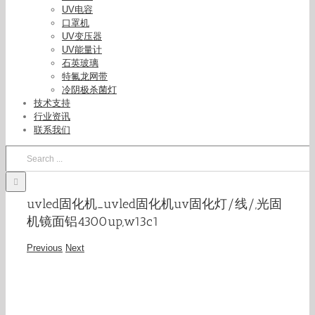
UV电容
口罩机
UV变压器
UV能量计
石英玻璃
特氟龙网带
冷阴极杀菌灯
技术支持
行业资讯
联系我们
Search
for:
uvled固化机_uvled固化机uv固化灯/线/,光固
机镜面铝4300up,w13c1
Previous
Next