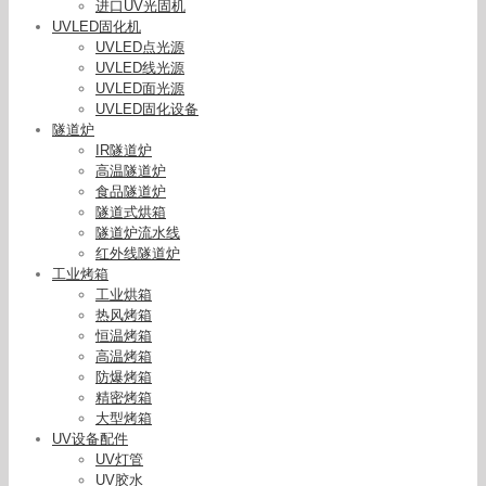
进口UV光固机
UVLED固化机
UVLED点光源
UVLED线光源
UVLED面光源
UVLED固化设备
隧道炉
IR隧道炉
高温隧道炉
食品隧道炉
隧道式烘箱
隧道炉流水线
红外线隧道炉
工业烤箱
工业烘箱
热风烤箱
恒温烤箱
高温烤箱
防爆烤箱
精密烤箱
大型烤箱
UV设备配件
UV灯管
UV胶水