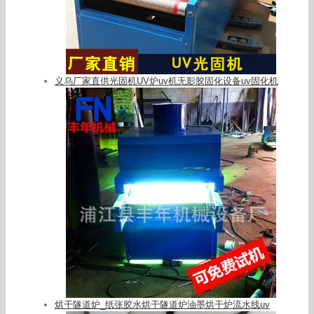
义乌厂家直供光固机UV炉uv机无影胶固化设备uv固化机
烘干隧道炉_纸张胶水烘干隧道炉油墨烘干炉流水线uv