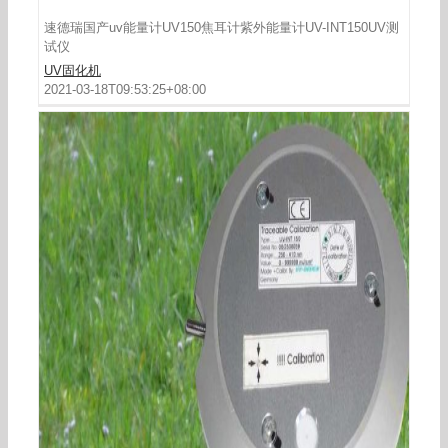
速德瑞国产uv能量计UV150焦耳计紫外能量计UV-INT150UV测
试仪
UV固化机
2021-03-18T09:53:25+08:00