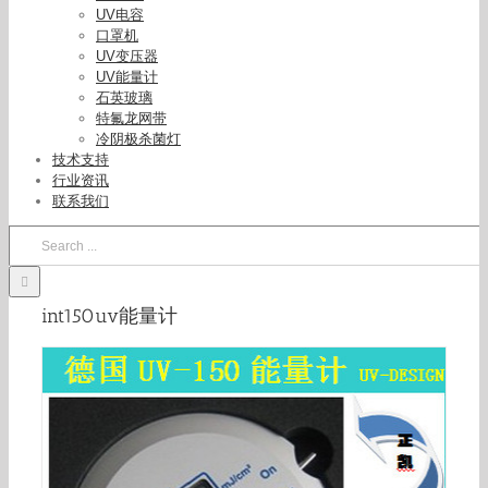
UV电容
口罩机
UV变压器
UV能量计
石英玻璃
特氟龙网带
冷阴极杀菌灯
技术支持
正凯批发德国UV能量计UV-DESIGNUV-int150能
行业资讯
量计,150能量计
联系我们
Search
for:
int150uv能量计