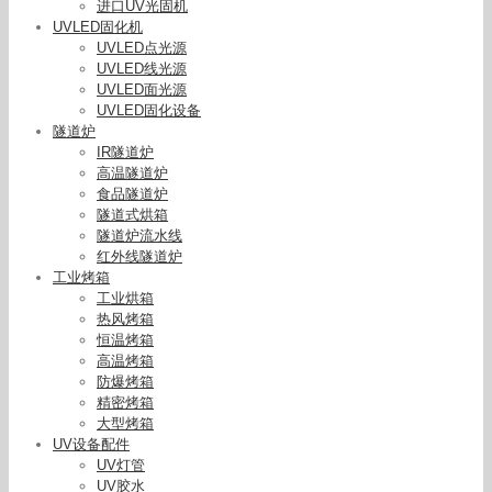
进口UV光固机
UVLED固化机
UVLED点光源
UVLED线光源
UVLED面光源
UVLED固化设备
隧道炉
IR隧道炉
高温隧道炉
食品隧道炉
隧道式烘箱
隧道炉流水线
红外线隧道炉
工业烤箱
工业烘箱
热风烤箱
恒温烤箱
高温烤箱
防爆烤箱
精密烤箱
大型烤箱
UV设备配件
UV灯管
UV胶水