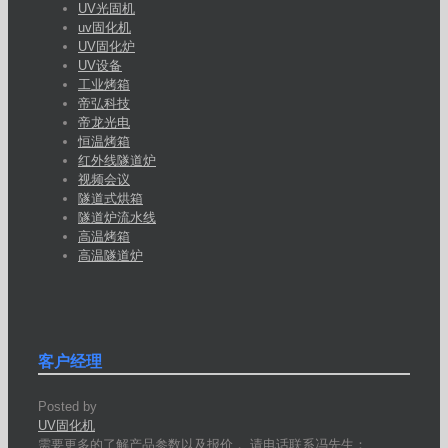
UV光固机
uv固化机
UV固化炉
UV设备
工业烤箱
帝弘科技
帝龙光电
恒温烤箱
红外线隧道炉
视频会议
隧道式烘箱
隧道炉流水线
高温烤箱
高温隧道炉
客户经理
Posted by
UV固化机
需要更多的了解产品参数以及报价， 请电话联系冯先生：