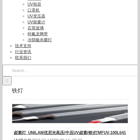
UV电容
口罩机
UV变压器
UV能量计
石英玻璃
特氟龙网带
冷阴极杀菌灯
技术支持
行业资讯
联系我们
Search
for:
卤素灯_UNILAM优尼光高压/中压UV卤素(铁)灯
铁灯
MFUV-100L641
卤素灯_UNILAM优尼光高压/中压UV卤素(铁)灯MFUV-100L641