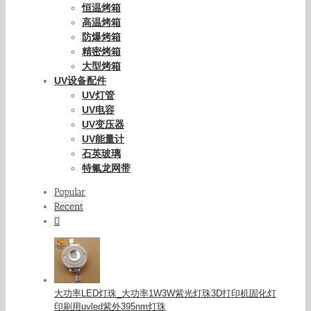
恒温烤箱
高温烤箱
防爆烤箱
精密烤箱
大型烤箱
UV设备配件
UV灯管
UV电容
UV变压器
UV能量计
石英玻璃
特氟龙网带
Popular
Recent
Comments
大功率LED灯珠_大功率1W3W紫光灯珠3D打印机固化灯
印刷用uvled紫外395nm灯珠