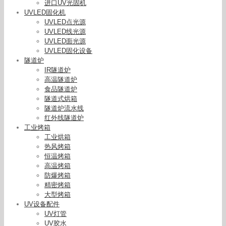
进口UV光固机
UVLED固化机
UVLED点光源
UVLED线光源
UVLED面光源
UVLED固化设备
隧道炉
IR隧道炉
高温隧道炉
食品隧道炉
隧道式烘箱
隧道炉流水线
红外线隧道炉
工业烤箱
工业烘箱
热风烤箱
恒温烤箱
高温烤箱
防爆烤箱
精密烤箱
大型烤箱
UV设备配件
UV灯管
UV胶水