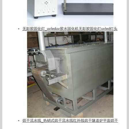
无影胶固化灯_uvleduv胶水固化机无影胶固化灯uvled灯头
烘干流水线_热销式烘干流水线红外线烘干隧道炉平面烘干