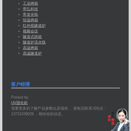
工业烤箱
帝弘科技
帝龙光电
恒温烤箱
红外线隧道炉
视频会议
隧道式烘箱
隧道炉流水线
高温烤箱
高温隧道炉
客户经理
Posted by
UV固化机
需要更多的了解产品参数以及报价， 请电话联系冯先生：
13715339029 ，期待你的信息。