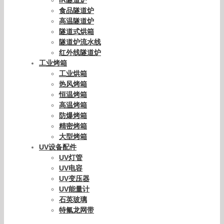
Save my name, email, and website in this browser for the
next time I comment.
产品分类
UV光固化机
UV固化机