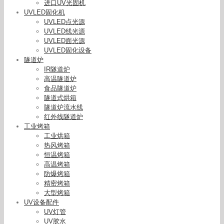
进口UV光固机
UVLED固化机
UVLED点光源
UVLED线光源
UVLED面光源
UVLED固化设备
隧道炉
IR隧道炉
高温隧道炉
食品隧道炉
隧道式烘箱
隧道炉流水线
红外线隧道炉
工业烤箱
工业烘箱
热风烤箱
恒温烤箱
高温烤箱
防爆烤箱
精密烤箱
大型烤箱
UV设备配件
UV灯管
UV胶水