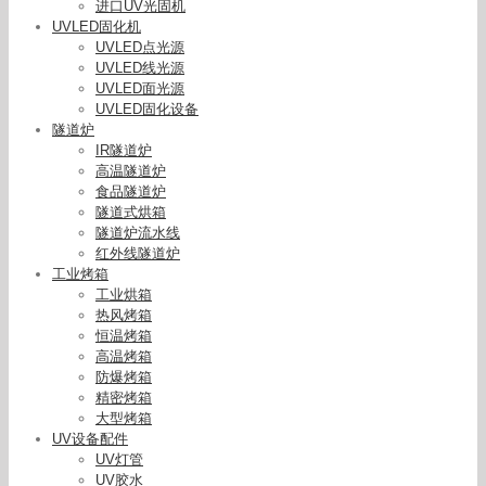
进口UV光固机
UVLED固化机
UVLED点光源
UVLED线光源
UVLED面光源
UVLED固化设备
隧道炉
IR隧道炉
高温隧道炉
食品隧道炉
隧道式烘箱
隧道炉流水线
红外线隧道炉
工业烤箱
工业烘箱
热风烤箱
恒温烤箱
高温烤箱
防爆烤箱
精密烤箱
大型烤箱
UV设备配件
UV灯管
UV胶水