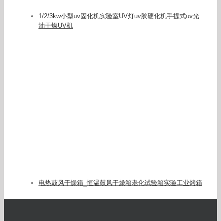
1/2/3kw小型uv固化机实验室UV灯uv胶硬化机手提式uv光
油干燥UV机
电热鼓风干燥箱_恒温鼓风干燥箱老化试验箱实验工业烤箱