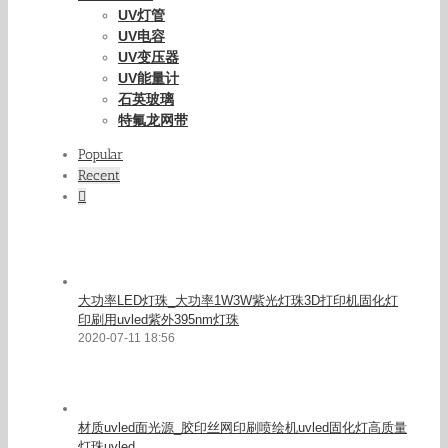
UV灯管
UV电容
UV变压器
UV能量计
石英玻璃
特氟龙网带
Popular
Recent
Comments
大功率LED灯珠_大功率1W3W紫光灯珠3D打印机固化灯
印刷用uvled紫外395nm灯珠
2020-07-11 18:56
材质uvled面光源_胶印丝网印刷喷绘机uvled固化灯高质量
灯珠uvled