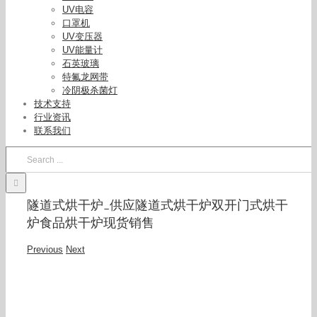
UV电容
口罩机
UV变压器
UV能量计
石英玻璃
特氟龙网带
冷阴极杀菌灯
技术支持
行业资讯
联系我们
Search
for:
隧道式烘干炉_供应隧道式烘干炉双开门式烘干
炉食品烘干炉现货销售
Previous
Next