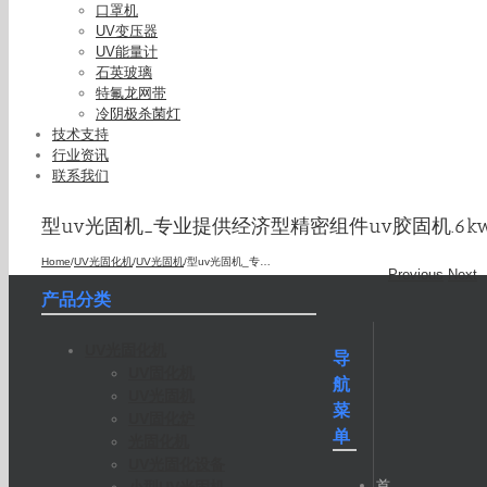
口罩机
UV变压器
UV能量计
石英玻璃
特氟龙网带
冷阴极杀菌灯
技术支持
行业资讯
联系我们
型uv光固机_专业提供经济型精密组件uv胶固机.6kw-
Home
/
UV光固化机
/
UV光固机
/
型uv光固机_专业提供经济型精密组件uv胶固机.6kw-ii型uv
Previous
Next
产品分类
UV光固化机
导
UV固化机
航
UV光固机
菜
UV固化炉
单
光固化机
UV光固化设备
首
小型UV光固机