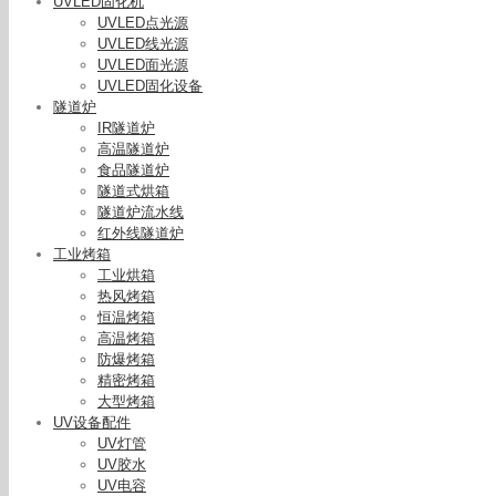
UVLED固化机
UVLED点光源
UVLED线光源
UVLED面光源
UVLED固化设备
隧道炉
IR隧道炉
高温隧道炉
食品隧道炉
隧道式烘箱
隧道炉流水线
红外线隧道炉
工业烤箱
工业烘箱
热风烤箱
恒温烤箱
高温烤箱
防爆烤箱
精密烤箱
大型烤箱
UV设备配件
UV灯管
UV胶水
UV电容