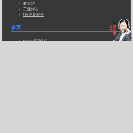
隧道炉
工业烤箱
UV设备配件
首页
uvled光固化机
UVLED固化机
UVLED面光源
UV光固化机
UV光固机
uv固化机
UV固化炉
UV设备
工业烤箱
帝弘科技
帝龙光电
恒温烤箱
红外线隧道炉
视频会议
隧道式烘箱
隧道炉流水线
高温烤箱