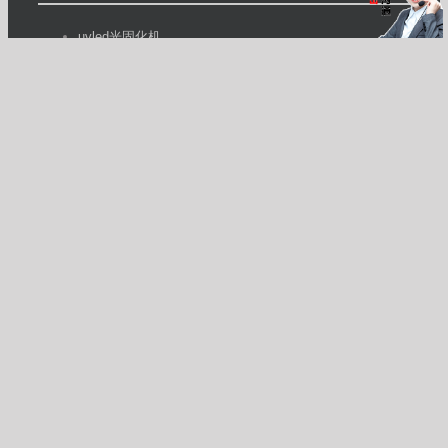
uvled光固化机
UVLED固化机
UVLED面光源
UV光固化机
UV光固机
uv固化机
UV固化炉
UV设备
工业烤箱
帝弘科技
帝龙光电
恒温烤箱
红外线隧道炉
视频会议
隧道式烘箱
隧道炉流水线
高温烤箱
高温隧道炉