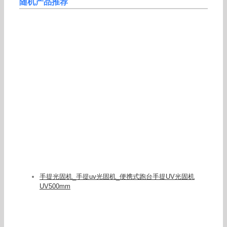
随机产品推荐
手提光固机_手提uv光固机_便携式跑台手提UV光固机
UV500mm