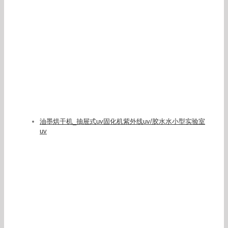
油墨烘干机_抽屉式uv固化机紫外线uv/胶水水小型实验室
uv