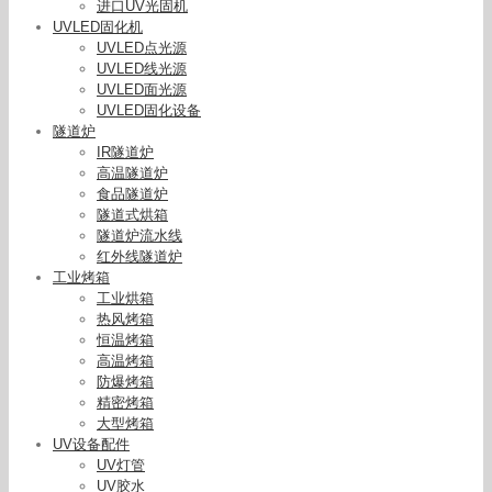
进口UV光固机
UVLED固化机
UVLED点光源
UVLED线光源
UVLED面光源
UVLED固化设备
隧道炉
IR隧道炉
高温隧道炉
食品隧道炉
隧道式烘箱
隧道炉流水线
红外线隧道炉
工业烤箱
工业烘箱
热风烤箱
恒温烤箱
高温烤箱
防爆烤箱
精密烤箱
大型烤箱
UV设备配件
UV灯管
UV胶水