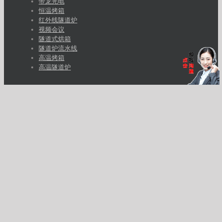
帝龙光电
恒温烤箱
红外线隧道炉
视频会议
隧道式烘箱
隧道炉流水线
高温烤箱
高温隧道炉
客户经理
Posted by
UV固化机
需要更多的了解产品参数以及报价， 请电话联系冯先生：
13715339029 ，期待你的信息。
深圳市帝弘科技有限公司