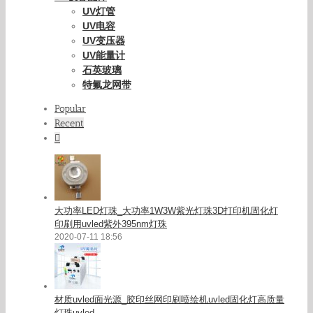
UV灯管
UV电容
UV变压器
UV能量计
石英玻璃
特氟龙网带
Popular
Recent
Comments
大功率LED灯珠_大功率1W3W紫光灯珠3D打印机固化灯
印刷用uvled紫外395nm灯珠
2020-07-11 18:56
材质uvled面光源_胶印丝网印刷喷绘机uvled固化灯高质量
灯珠uvled