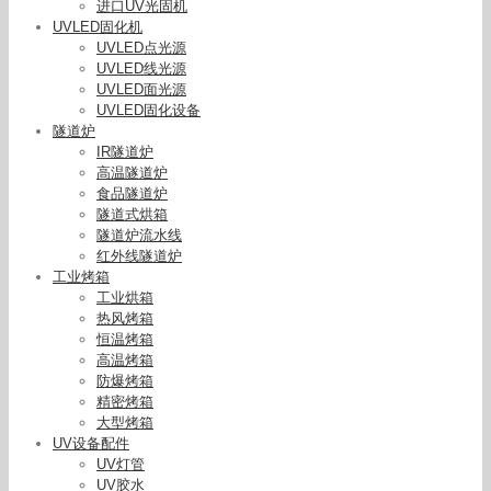
进口UV光固机
UVLED固化机
UVLED点光源
UVLED线光源
UVLED面光源
UVLED固化设备
隧道炉
IR隧道炉
高温隧道炉
食品隧道炉
隧道式烘箱
隧道炉流水线
红外线隧道炉
工业烤箱
工业烘箱
热风烤箱
恒温烤箱
高温烤箱
防爆烤箱
精密烤箱
大型烤箱
UV设备配件
UV灯管
UV胶水