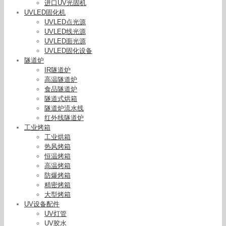
进口UV光固机
UVLED固化机
UVLED点光源
UVLED线光源
UVLED面光源
UVLED固化设备
隧道炉
IR隧道炉
高温隧道炉
食品隧道炉
隧道式烘箱
隧道炉流水线
红外线隧道炉
工业烤箱
工业烘箱
热风烤箱
恒温烤箱
高温烤箱
防爆烤箱
精密烤箱
大型烤箱
UV设备配件
UV灯管
UV胶水