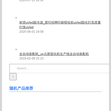
UV设备配件
UV灯管
UV电容
UV变压器
UV能量计
石英玻璃
特氟龙网带
Popular
Recent
Comments
大功率LED灯珠_大功率1W3W紫光灯珠3D打印机固化灯
印刷用uvled紫外395nm灯珠
2020-07-11 18:56
材质uvled面光源_胶印丝网印刷喷绘机uvled固化灯高质量