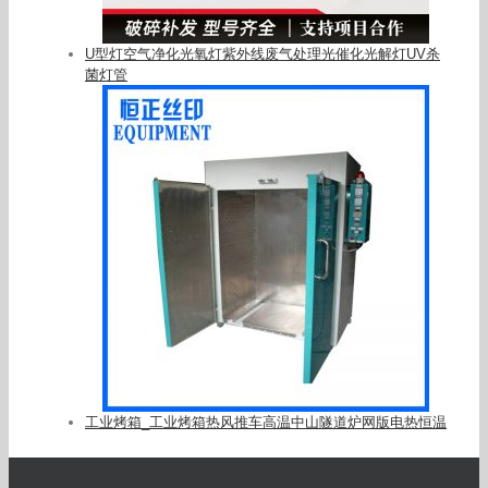
U型灯空气净化光氧灯紫外线废气处理光催化光解灯UV杀
菌灯管
工业烤箱_工业烤箱热风推车高温中山隧道炉网版电热恒温