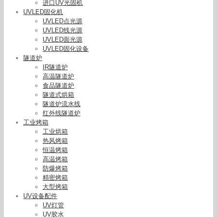
进口UV光固机
UVLED固化机
UVLED点光源
UVLED线光源
UVLED面光源
UVLED固化设备
隧道炉
IR隧道炉
高温隧道炉
食品隧道炉
隧道式烘箱
隧道炉流水线
红外线隧道炉
工业烤箱
工业烘箱
热风烤箱
恒温烤箱
高温烤箱
防爆烤箱
精密烤箱
大型烤箱
UV设备配件
UV灯管
UV胶水