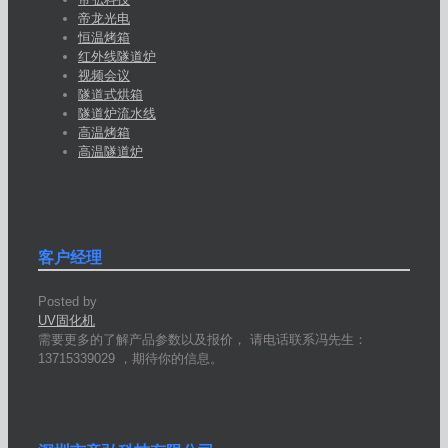
帝龙光电
恒温烤箱
红外线隧道炉
视频会议
隧道式烘箱
隧道炉流水线
高温烤箱
高温隧道炉
客户经理
Posted by
UV固化机
需要更多的了解产品参数以及报价， 请电话联系冯先生：
13715339029 ，期待你的信息。