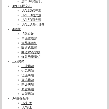
进口UV光固机
UVLED固化机
UVLED点光源
UVLED线光源
UVLED面光源
UVLED固化设备
隧道炉
IR隧道炉
高温隧道炉
食品隧道炉
隧道式烘箱
隧道炉流水线
红外线隧道炉
工业烤箱
工业烘箱
热风烤箱
恒温烤箱
高温烤箱
防爆烤箱
精密烤箱
大型烤箱
UV设备配件
UV灯管
UV胶水