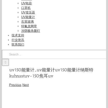
UV电容
口罩机
UV变压器
UV能量计
石英玻璃
特氟龙网带
冷阴极杀菌灯
技术支持
行业资讯
联系我们
Search
for:
uv150能量计_uv能量计uv150能量计纳斯特
kuhnastuv-150焦耳uv
Previous
Next