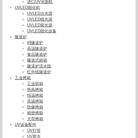
进口UV光固机
UVLED固化机
UVLED点光源
UVLED线光源
UVLED面光源
UVLED固化设备
隧道炉
IR隧道炉
高温隧道炉
食品隧道炉
隧道式烘箱
隧道炉流水线
红外线隧道炉
工业烤箱
工业烘箱
热风烤箱
恒温烤箱
高温烤箱
防爆烤箱
精密烤箱
大型烤箱
UV设备配件
UV灯管
UV胶水