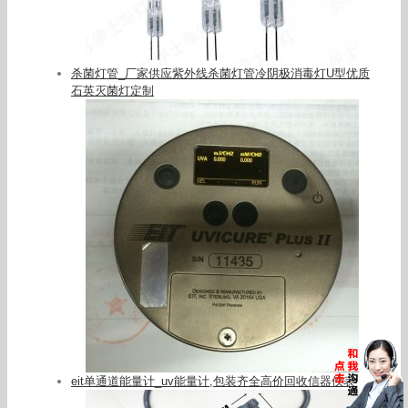
杀菌灯管_厂家供应紫外线杀菌灯管冷阴极消毒灯U型优质
石英灭菌灯定制
eit单通道能量计_uv能量计,包装齐全高价回收信器仪表