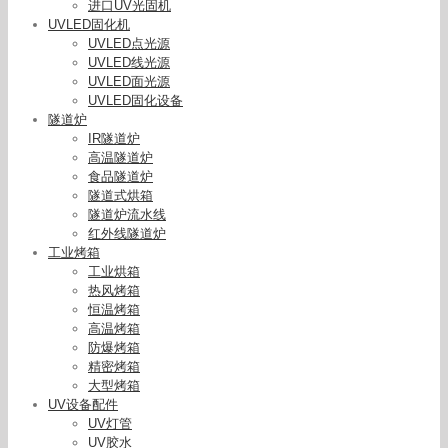
进口UV光固机
UVLED固化机
UVLED点光源
UVLED线光源
UVLED面光源
UVLED固化设备
隧道炉
IR隧道炉
高温隧道炉
食品隧道炉
隧道式烘箱
隧道炉流水线
红外线隧道炉
工业烤箱
工业烘箱
热风烤箱
恒温烤箱
高温烤箱
防爆烤箱
精密烤箱
大型烤箱
UV设备配件
UV灯管
UV胶水