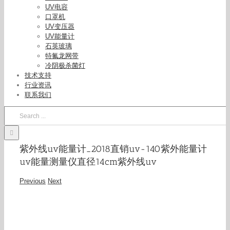
UV电容
口罩机
UV变压器
UV能量计
石英玻璃
特氟龙网带
冷阴极杀菌灯
技术支持
行业资讯
联系我们
Search
for:
紫外线uv能量计_2018直销uv-140紫外能量计
uv能量测量仪直径14cm紫外线uv
Previous
Next