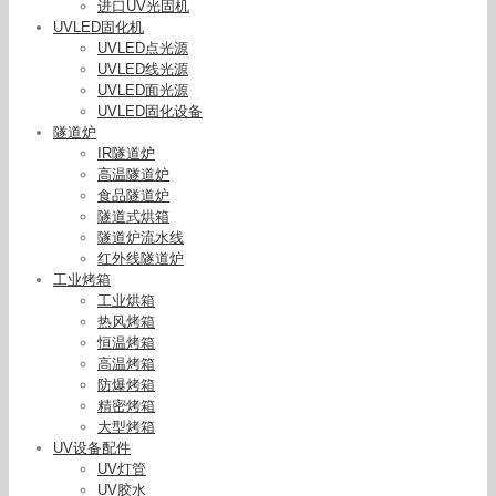
进口UV光固机
UVLED固化机
UVLED点光源
UVLED线光源
UVLED面光源
UVLED固化设备
隧道炉
IR隧道炉
高温隧道炉
食品隧道炉
隧道式烘箱
隧道炉流水线
红外线隧道炉
工业烤箱
工业烘箱
热风烤箱
恒温烤箱
高温烤箱
防爆烤箱
精密烤箱
大型烤箱
UV设备配件
UV灯管
UV胶水