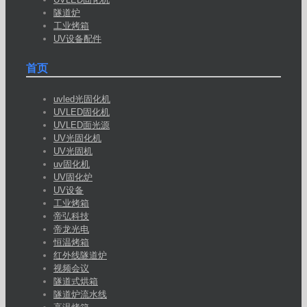
隧道炉
工业烤箱
UV设备配件
首页
uvled光固化机
UVLED固化机
UVLED面光源
UV光固化机
UV光固机
uv固化机
UV固化炉
UV设备
工业烤箱
帝弘科技
帝龙光电
恒温烤箱
红外线隧道炉
视频会议
隧道式烘箱
隧道炉流水线