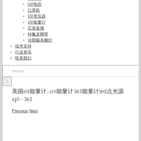
UV电容
口罩机
UV变压器
UV能量计
石英玻璃
特氟龙网带
冷阴极杀菌灯
技术支持
行业资讯
联系我们
Search
for:
美国eit能量计_uv能量计365能量计led点光源
sp1-365
Previous
Next