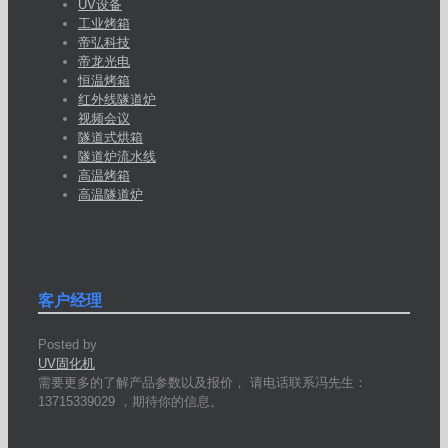
UV设备
工业烤箱
帝弘科技
帝龙光电
恒温烤箱
红外线隧道炉
视频会议
隧道式烘箱
隧道炉流水线
高温烤箱
高温隧道炉
客户经理
Posted by
UV固化机
需要更多的了解产品参数以及报价， 请电话联系冯先生：
13715339029 ，期待你的信息。