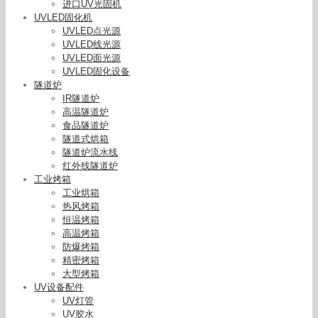
进口UV光固机
UVLED固化机
UVLED点光源
UVLED线光源
UVLED面光源
UVLED固化设备
隧道炉
IR隧道炉
高温隧道炉
食品隧道炉
隧道式烘箱
隧道炉流水线
红外线隧道炉
工业烤箱
工业烘箱
热风烤箱
恒温烤箱
高温烤箱
防爆烤箱
精密烤箱
大型烤箱
UV设备配件
UV灯管
UV胶水