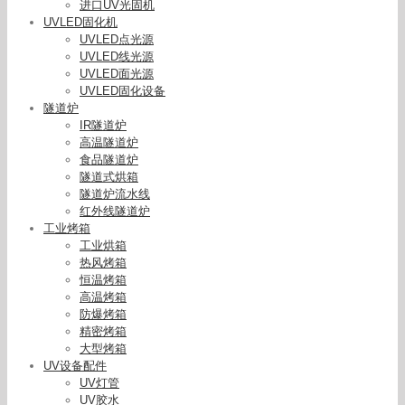
进口UV光固机
UVLED固化机
UVLED点光源
UVLED线光源
UVLED面光源
UVLED固化设备
隧道炉
IR隧道炉
高温隧道炉
食品隧道炉
隧道式烘箱
隧道炉流水线
红外线隧道炉
工业烤箱
工业烘箱
热风烤箱
恒温烤箱
高温烤箱
防爆烤箱
精密烤箱
大型烤箱
UV设备配件
UV灯管
UV胶水