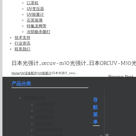
口罩机
UV变压器
UV能量计
石英玻璃
特氟龙网带
冷阴极杀菌灯
技术支持
行业资讯
联系我们
日本光强计_orcuv-m10光强计_日本ORCUV-M
Home
/
UV设备配件
/
UV能量计
/
日本光强计_orcuv-m10光强计_日本ORCUV-M10光强计能量计辐射计
Previous
Next
产品分类
UV光固化机
导
UV固化机
航
UV光固机
菜
UV固化炉
单
光固化机
UV光固化设备
首
小型UV光固机