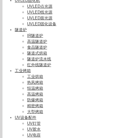
UVLED固化机
UVLED点光源
UVLED线光源
UVLED面光源
UVLED固化设备
隧道炉
IR隧道炉
高温隧道炉
食品隧道炉
隧道式烘箱
隧道炉流水线
红外线隧道炉
工业烤箱
工业烘箱
热风烤箱
恒温烤箱
高温烤箱
防爆烤箱
精密烤箱
大型烤箱
UV设备配件
UV灯管
UV胶水
UV电容