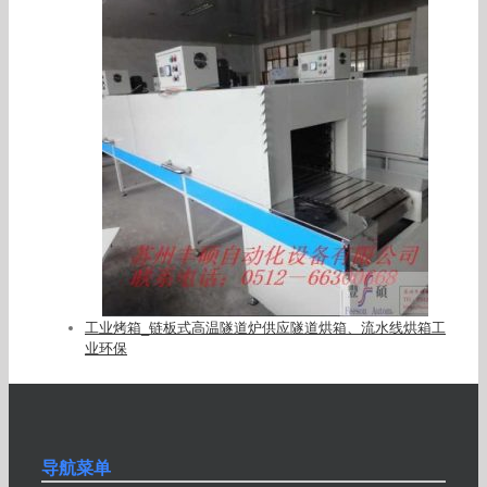
工业烤箱_链板式高温隧道炉供应隧道烘箱、流水线烘箱工
业环保
导航菜单