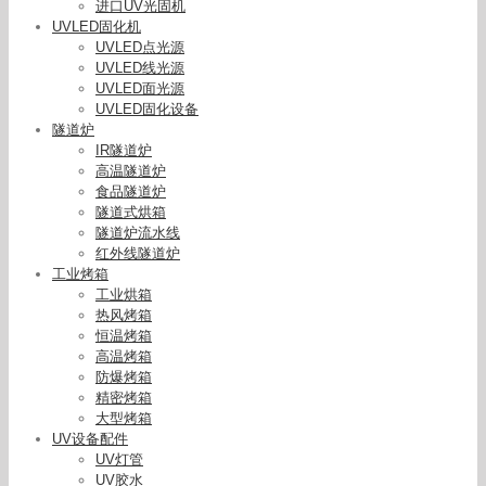
进口UV光固机
UVLED固化机
UVLED点光源
UVLED线光源
UVLED面光源
UVLED固化设备
隧道炉
IR隧道炉
高温隧道炉
食品隧道炉
隧道式烘箱
隧道炉流水线
红外线隧道炉
工业烤箱
工业烘箱
热风烤箱
恒温烤箱
高温烤箱
防爆烤箱
精密烤箱
大型烤箱
UV设备配件
UV灯管
UV胶水