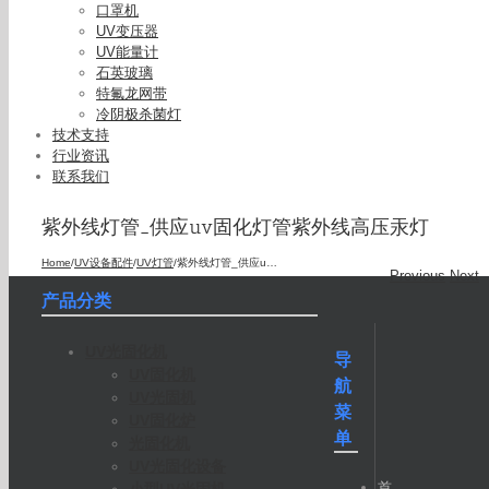
口罩机
UV变压器
UV能量计
石英玻璃
特氟龙网带
冷阴极杀菌灯
技术支持
行业资讯
联系我们
紫外线灯管_供应uv固化灯管紫外线高压汞灯
Home
/
UV设备配件
/
UV灯管
/
紫外线灯管_供应uv固化灯管紫外线高压汞灯
Previous
Next
产品分类
UV光固化机
导
UV固化机
航
UV光固机
菜
UV固化炉
单
光固化机
UV光固化设备
首
小型UV光固机