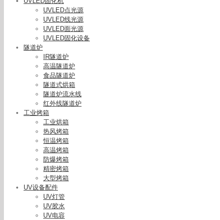
UVLED固化机
UVLED点光源
UVLED线光源
UVLED面光源
UVLED固化设备
隧道炉
IR隧道炉
高温隧道炉
食品隧道炉
隧道式烘箱
隧道炉流水线
红外线隧道炉
工业烤箱
工业烘箱
热风烤箱
恒温烤箱
高温烤箱
防爆烤箱
精密烤箱
大型烤箱
UV设备配件
UV灯管
UV胶水
UV电容