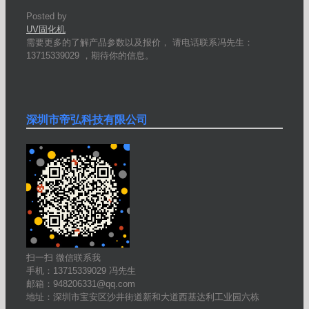
Posted by
UV固化机
需要更多的了解产品参数以及报价， 请电话联系冯先生：
13715339029 ，期待你的信息。
深圳市帝弘科技有限公司
扫一扫 微信联系我
手机：13715339029 冯先生
邮箱：948206331@qq.com
地址：深圳市宝安区沙井街道新和大道西基达利工业园六栋