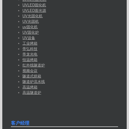
UVLED固化机
UVLED面光源
UV光固化机
UV光固机
uv固化机
UV固化炉
UV设备
工业烤箱
帝弘科技
帝龙光电
恒温烤箱
红外线隧道炉
视频会议
隧道式烘箱
隧道炉流水线
高温烤箱
高温隧道炉
客户经理