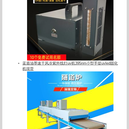
蓝盾油墨速干风冷紫外线灯uv机395nm小型手提uvled固化
机现货