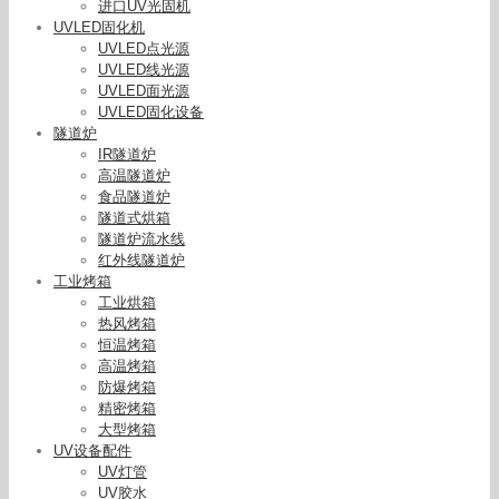
进口UV光固机
UVLED固化机
UVLED点光源
UVLED线光源
UVLED面光源
UVLED固化设备
隧道炉
IR隧道炉
高温隧道炉
食品隧道炉
隧道式烘箱
隧道炉流水线
红外线隧道炉
工业烤箱
工业烘箱
热风烤箱
恒温烤箱
高温烤箱
防爆烤箱
精密烤箱
大型烤箱
UV设备配件
UV灯管
UV胶水