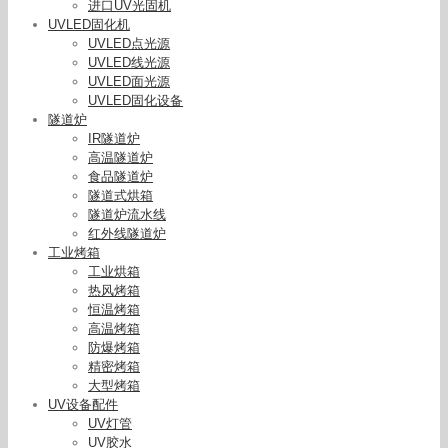
进口UV光固机
UVLED固化机
UVLED点光源
UVLED线光源
UVLED面光源
UVLED固化设备
隧道炉
IR隧道炉
高温隧道炉
食品隧道炉
隧道式烘箱
隧道炉流水线
红外线隧道炉
工业烤箱
工业烘箱
热风烤箱
恒温烤箱
高温烤箱
防爆烤箱
精密烤箱
大型烤箱
UV设备配件
UV灯管
UV胶水