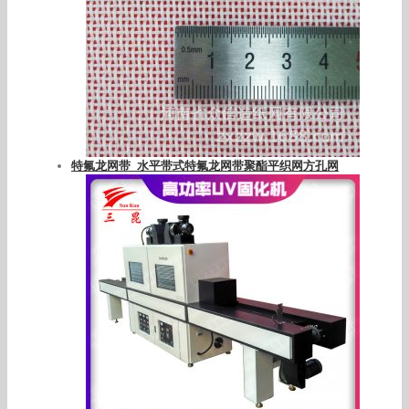
特氟龙网带_水平带式特氟龙网带聚酯平织网方孔网