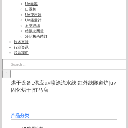
UV电容
口罩机
UV变压器
UV能量计
石英玻璃
特氟龙网带
冷阴极杀菌灯
技术支持
行业资讯
联系我们
Search
for:
烘干设备_供应uv喷涂流水线|红外线隧道炉|uv
固化烘干|驻马店
产品分类